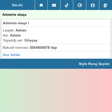
Dar.Az
Adminlə əlaqə
Adminlə əlaqə !
Ləqəbi:
Admin
Adı:
Admin
Yaşadığı yer:
Göyçay
Bakcell nömrəsi:
0554800878 Vap
Ana Səhifə
Style Rəng Seçimi