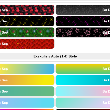
ı Seç
Bu D
ı Seç
Bu D
ı Seç
Bu D
ı Seç
Ekskuliziv Auto (1.4) Style
ı Seç
Bu D
ı Seç
Bu D
ı Seç
Bu D
ı Seç
Bu D