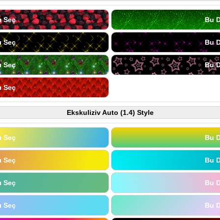
ı Seç
Bu D
ı Seç
Bu D
ı Seç
Bu D
ı Seç
Ekskuliziv Auto (1.4) Style
ı Seç
Bu D
ı Seç
Bu D
ı Seç
Bu D
ı Seç
Bu D