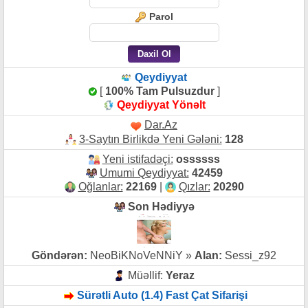
Parol
Qeydiyyat
[
100% Tam Pulsuzdur
]
Qeydiyyat Yönəlt
Dar.Az
3-Saytın Birlikdə Yeni Gələni:
128
Yeni istifadəçi:
ossssss
Umumi Qeydiyyat:
42459
Oğlanlar:
22169
|
Qızlar:
20290
Son Hədiyyə
Göndərən:
NeoBiKNoVeNNiY »
Alan:
Sessi_z92
Müəllif:
Yeraz
Sürətli Auto (1.4) Fast Çat Sifarişi