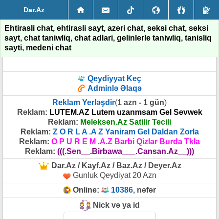
Dar.Az
Ehtirasli chat, ehtirasli sayt, azeri chat, seksi chat, seksi
sayt, chat taniwliq, chat adlari, gelinlerle taniwliq, tanisliq
sayti, medeni chat
Qeydiyyat Keç
Adminlə Əlaqə
Reklam Yerləşdir
(
1 azn - 1 gün
)
Reklam:
LUTEM.AZ Lutem uzanmsam Gel Sevwek
Reklam:
Meleksen.Az Satilir Tecili
Reklam:
Z O R L A .A Z Yaniram Gel Daldan Zorla
Reklam:
O P U R E M .A.Z Barbi Qizlar Burda Tkla
Reklam:
(((.Sen__.Birbawa___.Cansan.Az__)))
Dar.Az / Kayf.Az / Baz.Az / Deyer.Az
Gunluk Qeydiyat 20 Azn
Online:
10386
, nəfər
Nick və ya id