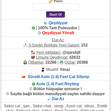
Parol
Qeydiyyat
[
100% Tam Pulsuzdur
]
Qeydiyyat Yönəlt
Dar.Az
3-Saytın Birlikdə Yeni Gələni:
152
Yeni istifadəçi:
@qarslqll
Umumi Qeydiyyat:
42632
Oğlanlar:
22266
|
Qızlar:
20366
Müəllif:
Yeraz
Sürətli Auto (1.4) Fast Çat Sifarişi
Auto (1.4) Fast Reyting
©
Bütün hüquqlar qorunur !
©
Saytla bağlı bütün məsuliyyəti saytın sahibi daşıyır
Dar.Az
Seksi cat , qan , Seksi chat , sevgi , Azeri cat , etiras , Erotik
chat , Ehtirasli chat , futbol , Real Tanisliq , Ehtirasli sayt ,