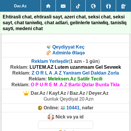
Dar.Az
Ehtirasli chat, ehtirasli sayt, azeri chat, seksi chat, seksi
sayt, chat taniwliq, chat adlari, gelinlerle taniwliq, tanisliq
sayti, medeni chat
Qeydiyyat Keç
Adminlə Əlaqə
Reklam Yerləşdir
(
1 azn - 1 gün
)
Reklam:
LUTEM.AZ Lutem uzanmsam Gel Sevwek
Reklam:
Z O R L A .A Z Yaniram Gel Daldan Zorla
Reklam:
Meleksen.Az Satilir Tecili
Reklam:
O P U R E M .A.Z Barbi Qizlar Burda Tkla
Dar.Az / Kayf.Az / Baz.Az / Deyer.Az
Gunluk Qeydiyat 20 Azn
Online:
10441
, nəfər
Nick və ya id